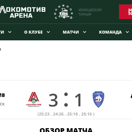
ТИ
О КЛУБЕ
МАТЧИ
КОМАНДА
я
3
1
ИВ
ск
(25:23 , 24:26 , 25:18 , 25:16 )
ОБЗОР МАТЧА