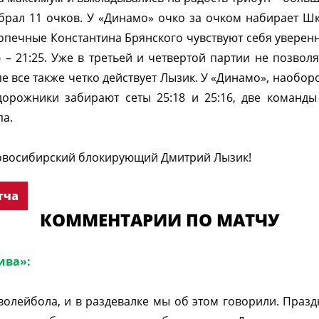
брал 11 очков. У «Динамо» очко за очком набирает Шк
одопечные Константина Брянского чувствуют себя уверен
 – 21:25. Уже в третьей и четвертой партии не позволя
пе все также четко действует Лызик. У «Динамо», наобор
дорожники забирают сеты 25:18 и 25:16, две команд
па.
новосибирский блокирующий Дмитрий Лызик!
тча
КОММЕНТАРИИ ПО МАТЧУ
ива»:
волейбола, и в раздевалке мы об этом говорили. Праздн