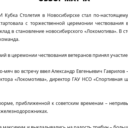
И Кубка Столетия в Новосибирске стал по-настоящем
 стартовала с торжественной церемонии чествования 
лад в становление новосибирского «Локомотива». В с
команда.
ий в церемонии чествования ветеранов принял участие 
о-мяч во встречу ввел Александр Евгеньевич Гаврилов 
ректора «Локомотива», директор ГАУ НСО «Спортивная 
форме, приближенной к советским временам – неприв
а железнодорожниках.
а максимум и выкладывались на радость трибун – большу