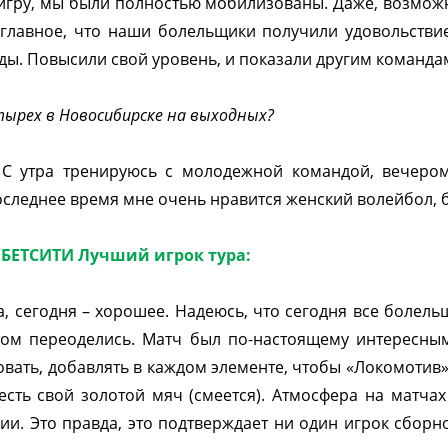
гру, мы были полностью мобилизованы. Даже, возможн
главное, что наши болельщики получили удовольстви
. Повысили свой уровень, и показали другим командам,
ырех в Новосибирске на выходных?
. С утра тренируюсь с молодежной командой, вечеро
следнее время мне очень нравится женский волейбол, б
БЕТСИТИ Лучший игрок тура:
 сегодня – хорошее. Надеюсь, что сегодня все болел
ом переоделись. Матч был по-настоящему интересным
овать, добавлять в каждом элементе, чтобы «Локомотив
 есть свой золотой мяч (смеется). Атмосфера на матчах
ии. Это правда, это подтверждает ни один игрок сборно