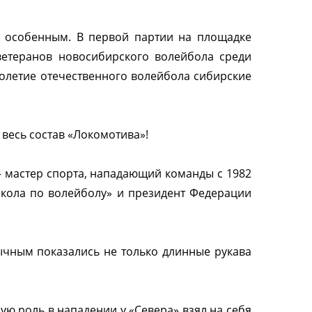
у особенным. В первой партии на площадке
ветеранов новосибирского волейбола среди
толетие отечественного волейбола сибирские
весь состав «Локомотива»!
– мастер спорта, нападающий команды с 1982
школа по волейболу» и президент Федерации
ычным показались не только длинные рукава
ю роль в нападении у «Севера» взял на себя