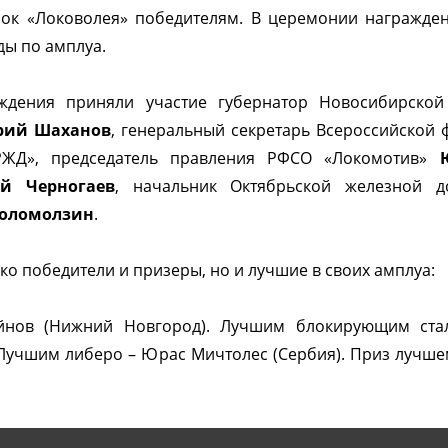
ок «Локоволея» победителям. В церемонии награжден
ды по амплуа.
ждения приняли участие губернатор Новосибирско
рий Шаханов
, генеральный секретарь Всероссийской
«РЖД», председатель правления РФСО «Локомотив»
ей Черногаев
, начальник Октябрьской железной 
Голомолзин
.
ко победители и призеры, но и лучшие в своих амплуа:
йнов (Нижний Новгород). Лучшим блокирующим ст
Лучшим либеро – Юрас Мичтолес (Сербия). Приз лучше