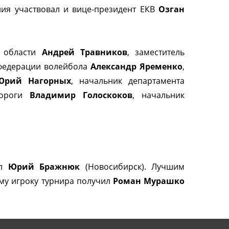
ия участвовал и вице-президент ЕКВ
Озган
й области
Андрей Травников
, заместитель
 федерации волейбола
Александр Яременко
,
Юрий Нагорных
, начальник департамента
дороги
Владимир Голоскоков
, начальник
ал
Юрий Бражнюк
(Новосибирск). Лучшим
му игроку турнира получил
Роман Мурашко