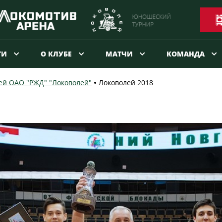
ТИ
О КЛУБЕ
МАТЧИ
КОМАНДА
й ОАО "РЖД" "Локоволей"
Локоволей 2018