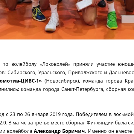
 по волейболу «Локоволей» приняли участие юноши 
ов: Сибирского, Уральского, Приволжского и Дальнев
омотив-ЦИВС-1»
(Новосибирск), команда города Кра
инились: команда города Санкт-Петербурга, сборная к
д с 23 по 26 января 2019 года. Победителем в восьмой
2:0. В матче за третье место сборная Финляндии была си
ции волейбола
Александр Боричич
. Именно он вместе